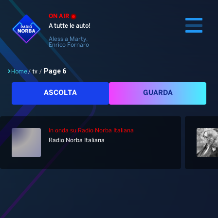
ON AIR
A tutte le auto!
Alessia Marty,
Enrico Fornaro
Page 6
Home
/
tv
/
Cerca
ASCOLTA
GUARDA
In onda
su Radio Norba Italiana
Home
Radio Norba Italiana
Radio
Notizie
Palinsesto
Pod&Play
Classifiche
Top News
Tag: tv