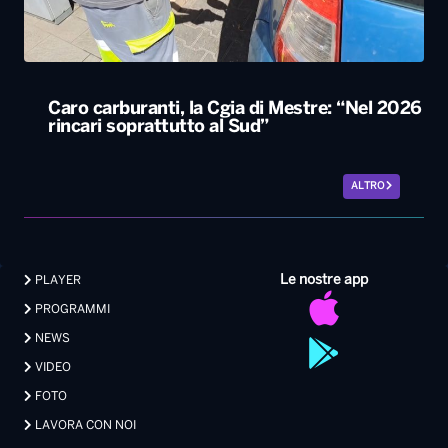
ALTRO
Le nostre app
PLAYER
PROGRAMMI
NEWS
VIDEO
FOTO
LAVORA CON NOI
EVENTI LIVE
CONTATTI PUBBLICITÀ
MEDIA PARTNERSHIP
Privacy
|
Preferenze Privacy
|
Cookie
|
Contatti