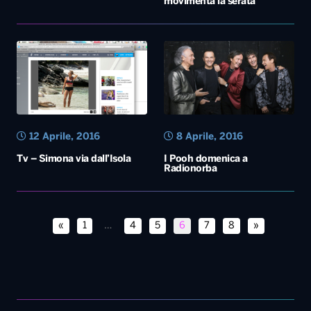
12 Aprile, 2016
8 Aprile, 2016
Tv – Simona via dall’Isola
I Pooh domenica a
Radionorba
«
1
…
4
5
6
7
8
»
Diretta