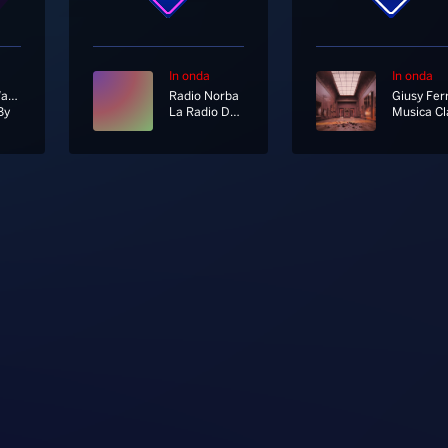
In onda
In onda
Dionne Warwick
Radio Norba
Giusy Ferr
By
La Radio Del Sud