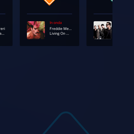
In onda
In onda
eri
Freddie Mercury
U2
Musica Classica
Living On My Own [Radio Mix]