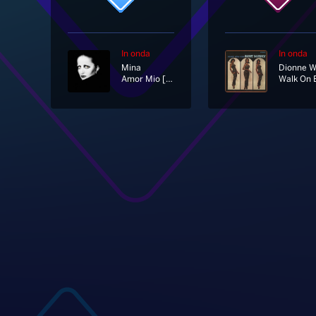
In onda
In onda
Mina
Amor Mio [Remastered]
Walk On 