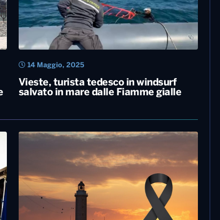
14 Maggio, 2025
Vieste, turista tedesco in windsurf
e
salvato in mare dalle Fiamme gialle