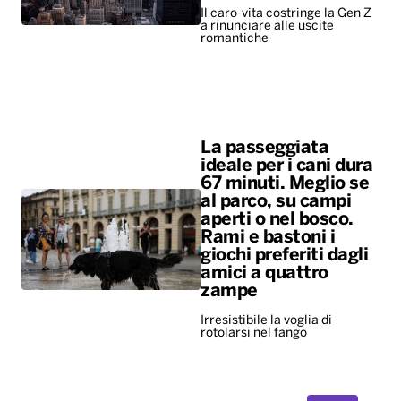
Il caro-vita costringe la Gen Z
a rinunciare alle uscite
romantiche
La passeggiata
ideale per i cani dura
67 minuti. Meglio se
al parco, su campi
aperti o nel bosco.
Rami e bastoni i
giochi preferiti dagli
amici a quattro
zampe
Irresistibile la voglia di
rotolarsi nel fango