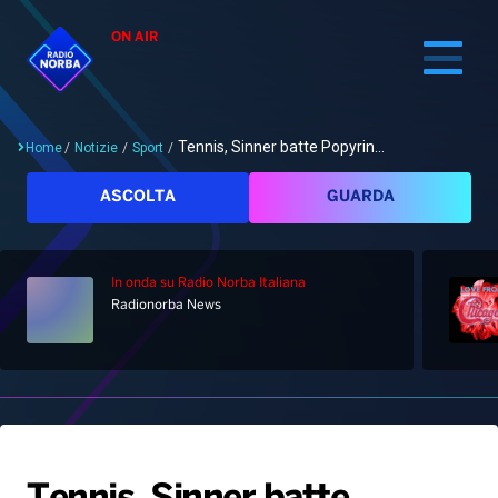
ON AIR
Tennis, Sinner batte Popyrin...
Home
/
Notizie
/
Sport
/
Cerca
ASCOLTA
GUARDA
In onda
su Radio Norba Italiana
Home
Radionorba News
Radio
Notizie
Palinsesto
Pod&Play
Classifiche
Top News
Gallery
Giochi&Concorsi
Locali
Playlist
Hit Dance