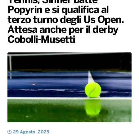
Tennis, Sinner batte
Popyrin e si qualifica al
Radio Norba News TV
PALATOUR
Musica e Spettacolo
Notiziario
Generale
terzo turno degli Us Open.
Voce al Bari
Sport
Interviste
Novità
Attesa anche per il derby
Battiti Live 2026
Radio Norba Consiglia
Oroscopo
Cobolli-Musetti
Leggerissime
Speciale Astrabilia 2026
Gallery
29 Agosto, 2025