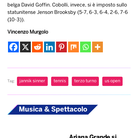
belga David Goffin. Cobolli, invece, si è imposto sullo
statunitense Jenson Brooksby (5-7, 6-3, 6-4, 2-6, 7-6
(10-3)).
Vincenzo Murgolo
jannik sinner
tennis
terzo turno
us open
Tag:
Musica & Spettacolo
Ariana Grande si