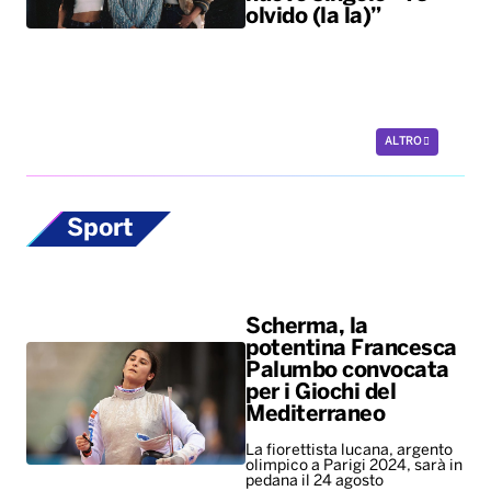
olvido (la la)”
ALTRO
Sport
Scherma, la
potentina Francesca
Palumbo convocata
per i Giochi del
Mediterraneo
La fiorettista lucana, argento
olimpico a Parigi 2024, sarà in
pedana il 24 agosto