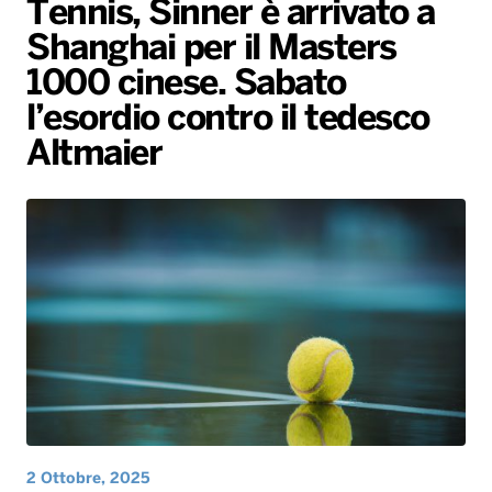
Tennis, Sinner è arrivato a
Gallery
Giochi&Concorsi
Locali
Playlist
Hit Dance
Shanghai per il Masters
Radio Norba News TV
PALATOUR
Musica e Spettacolo
Notiziario
Generale
1000 cinese. Sabato
l’esordio contro il tedesco
Voce al Bari
Sport
Interviste
Novità
Altmaier
Battiti Live 2026
Radio Norba Consiglia
Oroscopo
Leggerissime
Speciale Astrabilia 2026
Gallery
2 Ottobre, 2025