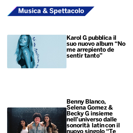
Musica & Spettacolo
Karol G pubblica il
suo nuovo album “No
me arrepiento de
sentir tanto”
Benny Blanco,
Selena Gomez &
Becky G insieme
nell’universo dalle
sonorità latin con il
nuovo singolo “Te