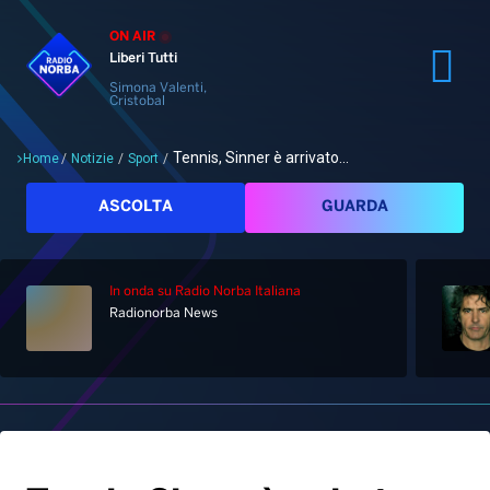
ON AIR
Liberi Tutti
Simona Valenti,
Cristobal
Tennis, Sinner è arrivato...
Home
/
Notizie
/
Sport
/
Cerca
ASCOLTA
GUARDA
In onda
su Radio Norba Italiana
Radionorba News
Home
Radio
Notizie
Palinsesto
Pod&Play
Classifiche
Top News