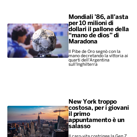
Mondiali ’86, all’asta
per 10 milioni di
dollari il pallone della
“mano de dios” di
Maradona
Il Pibe de Oro segnò con la
mano decretando la vittoria ai
quarti dell'Argentina
sull'Inghilterra
New York troppo
costosa, per i giovani
il primo
appuntamento è un
salasso
Il caro-vita costringe la Gen Z