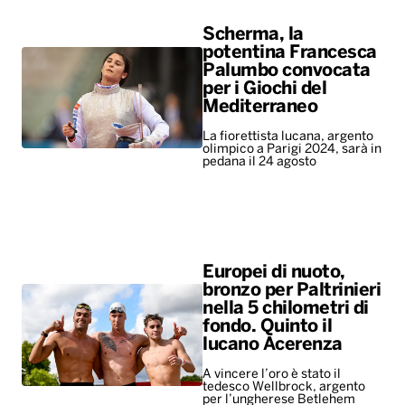
Scherma, la
potentina Francesca
Palumbo convocata
per i Giochi del
Mediterraneo
La fiorettista lucana, argento
olimpico a Parigi 2024, sarà in
pedana il 24 agosto
Europei di nuoto,
bronzo per Paltrinieri
nella 5 chilometri di
fondo. Quinto il
lucano Acerenza
A vincere l’oro è stato il
tedesco Wellbrock, argento
per l’ungherese Betlehem