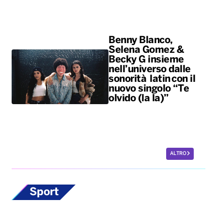
Benny Blanco,
Selena Gomez &
Becky G insieme
nell’universo dalle
sonorità latin con il
nuovo singolo “Te
olvido (la la)”
ALTRO
Sport