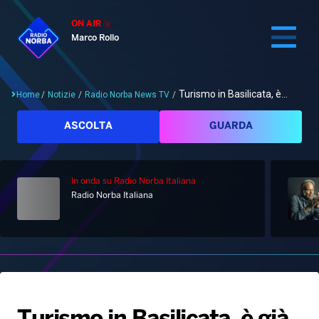
ON AIR
Marco Rollo
Turismo in Basilicata, è...
Home
/
Notizie
/
Radio Norba News TV
/
Cerca
ASCOLTA
GUARDA
In onda
su Radio Norba Italiana
Home
Radio Norba Italiana
Radio
Notizie
Palinsesto
Pod&Play
Classifiche
Top News
Gallery
Giochi&Concorsi
Locali
Playlist
Hit Dance