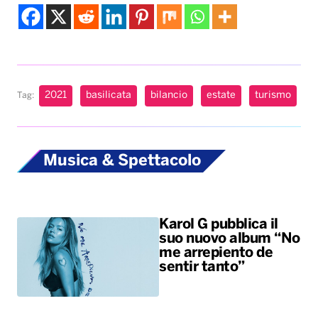
2021
basilicata
bilancio
estate
turismo
Tag:
Musica & Spettacolo
Karol G pubblica il
suo nuovo album “No
me arrepiento de
sentir tanto”