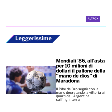
ALTRO
Leggerissime
Mondiali ’86, all’asta
per 10 milioni di
dollari il pallone della
“mano de dios” di
Maradona
Il Pibe de Oro segnò con la
mano decretando la vittoria ai
quarti dell'Argentina
sull'Inghilterra