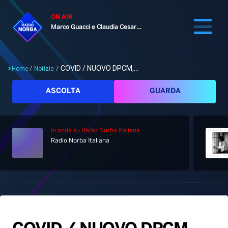
ON AIR
Marco Guacci e Claudia Cesaroni
COVID / NUOVO DPCM,...
Home
/
Notizie
/
Cerca
ASCOLTA
GUARDA
In onda
su Radio Norba Italiana
Home
Radio Norba Italiana
Radio
Notizie
Palinsesto
Pod&Play
Classifiche
Top News
Gallery
Giochi&Concorsi
Locali
Playlist
Hit Dance