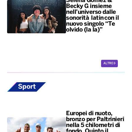
Selena Gomez &
Becky G insieme
nell’universo dalle
sonorità latin con il
nuovo singolo “Te
olvido (la la)”
ALTRO
Sport
Europei di nuoto,
bronzo per Paltrinieri
nella 5 chilometri di
fondo. Quinto il