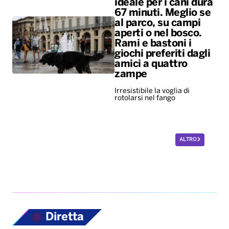
ideale per i cani dura
67 minuti. Meglio se
al parco, su campi
aperti o nel bosco.
Rami e bastoni i
giochi preferiti dagli
amici a quattro
zampe
Irresistibile la voglia di
rotolarsi nel fango
ALTRO
Diretta