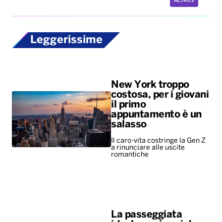
ALTRO
Leggerissime
New York troppo
costosa, per i giovani
il primo
appuntamento è un
salasso
Il caro-vita costringe la Gen Z
a rinunciare alle uscite
romantiche
La passeggiata