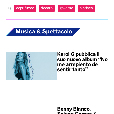
coprifuoco
decaro
governo
sindaco
Tag:
Musica & Spettacolo
Karol G pubblica il
suo nuovo album “No
me arrepiento de
sentir tanto”
Benny Blanco,