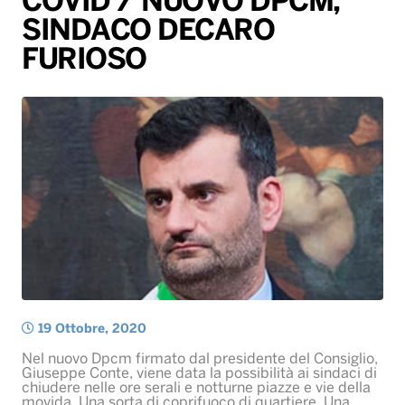
COVID / NUOVO DPCM,
SINDACO DECARO
Radio Norba News TV
PALATOUR
Musica e Spettacolo
Notiziario
Generale
FURIOSO
Voce al Bari
Sport
Interviste
Novità
Battiti Live 2026
Radio Norba Consiglia
Oroscopo
Leggerissime
Speciale Astrabilia 2026
Gallery
19 Ottobre, 2020
Nel nuovo Dpcm firmato dal presidente del Consiglio,
Giuseppe Conte, viene data la possibilità ai sindaci di
chiudere nelle ore serali e notturne piazze e vie della
movida. Una sorta di coprifuoco di quartiere. Una