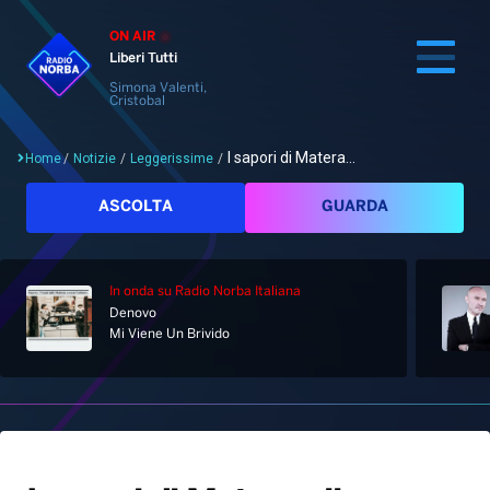
ON AIR
Liberi Tutti
Simona Valenti,
Cristobal
I sapori di Matera...
Home
/
Notizie
/
Leggerissime
/
Cerca
ASCOLTA
GUARDA
In onda
su Radio Norba Italiana
Home
Denovo
Mi Viene Un Brivido
Radio
Notizie
Palinsesto
Pod&Play
Classifiche
Top News