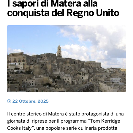
I sapori di Matera alla
Gallery
Giochi&Concorsi
Locali
Playlist
Hit Dance
conquista del Regno Unito
Radio Norba News TV
PALATOUR
Musica e Spettacolo
Notiziario
Generale
Voce al Bari
Sport
Interviste
Novità
Battiti Live 2026
Radio Norba Consiglia
Oroscopo
Leggerissime
Speciale Astrabilia 2026
Gallery
22 Ottobre, 2025
Il centro storico di Matera è stato protagonista di una
giornata di riprese per il programma “Tom Kerridge
Cooks Italy”, una popolare serie culinaria prodotta