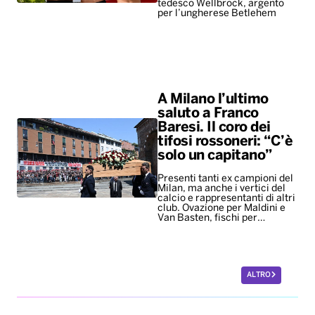
tedesco Wellbrock, argento
per l’ungherese Betlehem
A Milano l’ultimo
saluto a Franco
Baresi. Il coro dei
tifosi rossoneri: “C’è
solo un capitano”
Presenti tanti ex campioni del
Milan, ma anche i vertici del
calcio e rappresentanti di altri
club. Ovazione per Maldini e
Van Basten, fischi per…
ALTRO