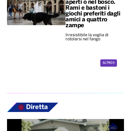
aperti o nel bosco.
Rami e bastoni i
giochi preferiti dagli
amici a quattro
zampe
Irresistibile la voglia di
rotolarsi nel fango
ALTRO
Diretta