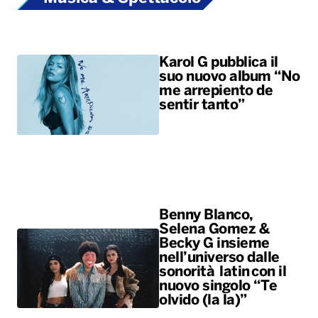
Karol G pubblica il
suo nuovo album “No
me arrepiento de
sentir tanto”
Benny Blanco,
Selena Gomez &
Becky G insieme
nell’universo dalle
sonorità latin con il
nuovo singolo “Te
olvido (la la)”