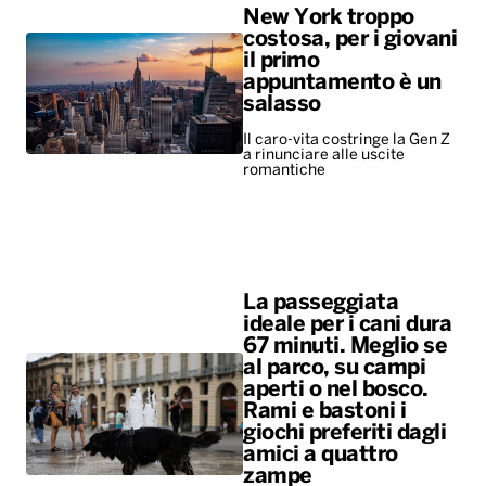
New York troppo
costosa, per i giovani
il primo
appuntamento è un
salasso
Il caro-vita costringe la Gen Z
a rinunciare alle uscite
romantiche
La passeggiata
ideale per i cani dura
67 minuti. Meglio se
al parco, su campi
aperti o nel bosco.
Rami e bastoni i
giochi preferiti dagli
amici a quattro
zampe