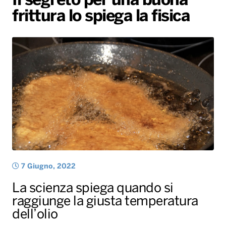
Il segreto per una buona
frittura lo spiega la fisica
Radio Norba News TV
PALATOUR
Musica e Spettacolo
Notiziario
Generale
Voce al Bari
Sport
Interviste
Novità
Battiti Live 2026
Radio Norba Consiglia
Oroscopo
Leggerissime
Speciale Astrabilia 2026
Gallery
7 Giugno, 2022
La scienza spiega quando si
raggiunge la giusta temperatura
dell’olio