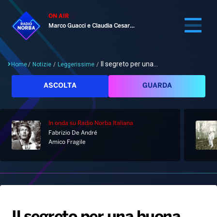
ON AIR
Marco Guacci e Claudia Cesaroni
Il segreto per una...
Home
/
Notizie
/
Leggerissime
/
Cerca
ASCOLTA
GUARDA
In onda
su Radio Norba Italiana
Home
Fabrizio De André
Amico Fragile
Radio
Notizie
Palinsesto
Pod&Play
Classifiche
Top News
Gallery
Giochi&Concorsi
Locali
Playlist
Hit Dance