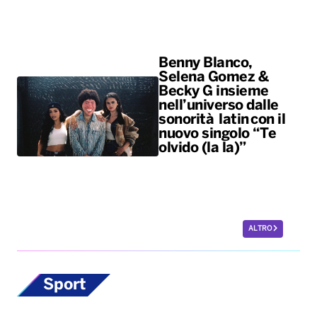
Benny Blanco,
Selena Gomez &
Becky G insieme
nell’universo dalle
sonorità latin con il
nuovo singolo “Te
olvido (la la)”
ALTRO
Sport