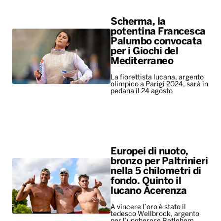
Scherma, la
potentina Francesca
Palumbo convocata
per i Giochi del
Mediterraneo
La fiorettista lucana, argento
olimpico a Parigi 2024, sarà in
pedana il 24 agosto
Europei di nuoto,
bronzo per Paltrinieri
nella 5 chilometri di
fondo. Quinto il
lucano Acerenza
A vincere l’oro è stato il
tedesco Wellbrock, argento