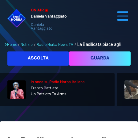
ON AIR
Daniela Vantaggiato
Daniela
Vantaggiato
La Basilicata piace agli...
Home
/
Notizie
/
Radio Norba News TV
/
Cerca
ASCOLTA
GUARDA
In onda
su Radio Norba Italiana
Home
Franco Battiato
Up Patriots To Arms
Radio
Notizie
Palinsesto
Pod&Play
Classifiche
Top News