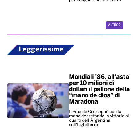
per l’ungherese Betlehem
ALTRO
Leggerissime
Mondiali ’86, all’asta
per 10 milioni di
dollari il pallone della
“mano de dios” di
Maradona
Il Pibe de Oro segnò con la
mano decretando la vittoria ai
quarti dell'Argentina
sull'Inghilterra