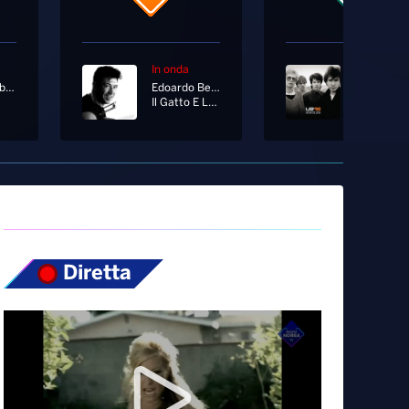
In onda
In onda
Radio Norba Battiti
Edoardo Bennato
U2
Il Gatto E La Volpe
Vertigo