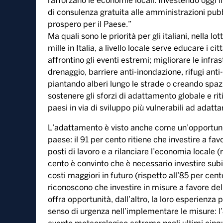
e gravi siccità che hanno colpito in particolare l
Inoltre, Piemonte,
Emilia-Romagna e Marche sono stati colpite da 
evacuazioni e costretto le autorità a dichiarare
“La devastazione causata dagli eventi meteorolog
la maggioranza degli italiani riconosce l’urgen
climatici. In Sicilia, per esempio,
una siccità senza precedenti ha messo milioni di
affermato Gelsomina
Vigliotti, vicepresidente della Bei. “La Banca e
l’Italia, finanziando progetti che non solo prot
rafforzano le economie locali. Investendo oggi i
di consulenza gratuita alle amministrazioni pubb
prospero per il Paese.”
Ma quali sono le priorità per gli italiani, nella l
mille in Italia, a livello locale serve educare 
affrontino gli eventi estremi; migliorare le infra
drenaggio, barriere anti-inondazione, rifugi anti-
piantando alberi lungo le strade o creando spazi 