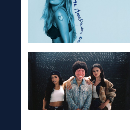
banca europea investimenti
BEI
cambiam
Tag:
Musica & Spettacolo