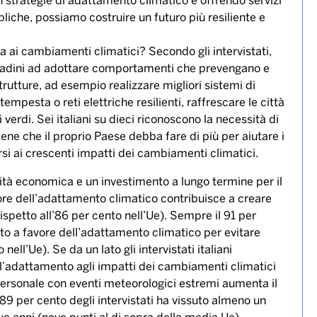
e regioni meridionali, come la Sicilia e la Sardegna.
nubifragi e piogge intense, che hanno causato
 lo stato di emergenza.
ici estremi è ormai una realtà concreta per l’Italia, e
za di investire in misure di adattamento ai cambiamenti
 persone in difficoltà per la scarsità d’acqua,” ha
uropea per gli investimenti sostiene con determinazione
eggono le comunità, ma creano posti di lavoro e
n strategie di adattamento climatico e offrendo servizi
liche, possiamo costruire un futuro più resiliente e
otta ai cambiamenti climatici? Secondo gli intervistati,
i cittadini ad adottare comportamenti che prevengano e
strutture, ad esempio realizzare migliori sistemi di
tempesta o reti elettriche resilienti, raffrescare le città
verdi. Sei italiani su dieci riconoscono la necessità di