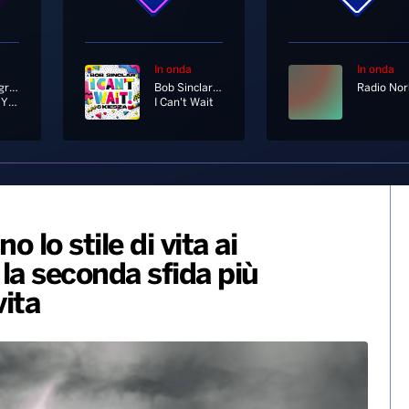
In onda
In onda
Gavin Degraw
Bob Sinclar, Kiesza
Not Over You
I Can't Wait