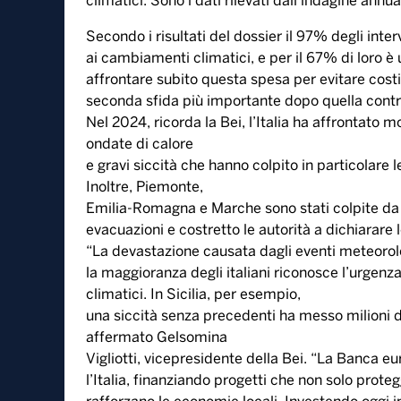
11 Novembre, 2024
Otto italiani su dieci hanno ritenuto necessario 
climatici. Sono i dati rilevati dall’indagine ann
Secondo i risultati del dossier il 97% degli interv
ai cambiamenti climatici, e per il 67% di loro è 
affrontare subito questa spesa per evitare costi m
seconda sfida più importante dopo quella contro 
Nel 2024, ricorda la Bei, l’Italia ha affrontato mo
ondate di calore