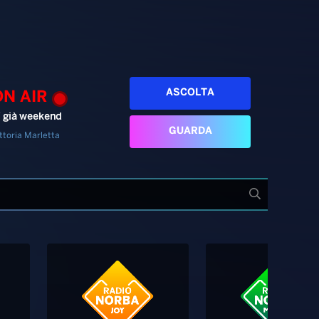
ASCOLTA
ON AIR
’ già weekend
GUARDA
ttoria Marletta