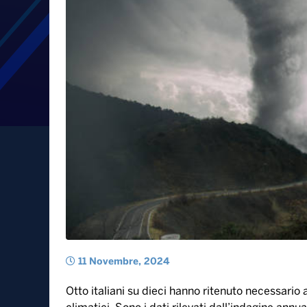
Otto italiani su 10 adattan
cambiamenti climatici: è
importante dopo il caro-