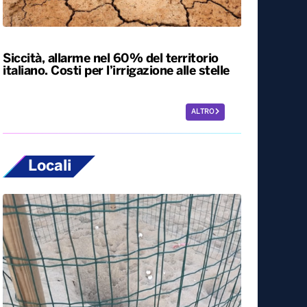
Esodo estivo, nuovo sabato da bollino
nero sulle strade. Previsti oltre 25 milioni
di spostamenti nel weekend
Siccità, allarme nel 60% del territorio
italiano. Costi per l’irrigazione alle stelle
ALTRO