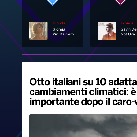
In onda
In onda
Giorgia
Vivi Davvero