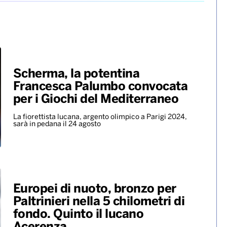
Benny Blanco, Selena Gomez &
Becky G insieme nell’universo
dalle sonorità latin con il nuovo
singolo “Te olvido (la la)”
ALTRO
Scherma, la potentina
Francesca Palumbo convocata