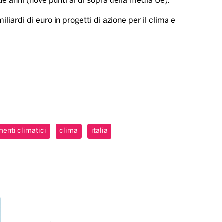
iene che il proprio Paese debba fare di più per aiutare i
arsi ai crescenti impatti dei cambiamenti climatici.
tà economica e un investimento a lungo termine per il
avore dell’adattamento climatico contribuisce a creare
rispetto all’86 per cento nell’Ue). Sempre il 91 per
ito a favore dell’adattamento climatico per evitare
nell’Ue). Se da un lato gli intervistati italiani
ll’adattamento agli impatti dei cambiamenti climatici
a personale con eventi meteorologici estremi aumenta il
89 per cento degli intervistati ha vissuto almeno un
e anni (nove punti al di sopra della media Ue).
liardi di euro in progetti di azione per il clima e