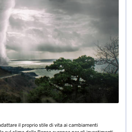
o lo stile di vita ai
 la seconda sfida più
vita