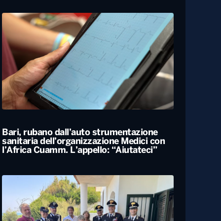
Celle di San Vito, la “festa del vicino”
accoglierà 500 persone nel paese più
piccolo della Puglia