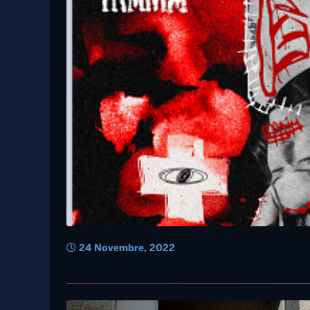
24 Gennaio, 2023
LDA annuncia il nuovo album “Quello
che fa bene”
Irama, arriva la ver