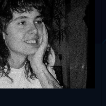
 scopi della mia vita è
me donna”