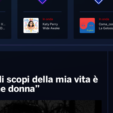
In onda
In onda
Antonello Venditti
Katy Perry
Coma_co
Ricordati Di Me
Wide Awake
La Gelosi