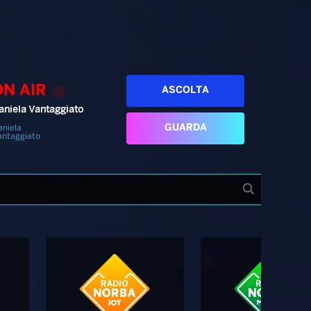
ON AIR
ASCOLTA
aniela Vantaggiato
GUARDA
aniela
antaggiato