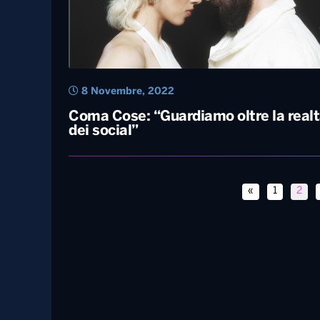
9 Novembre, 2022
Tiziano Ferro, l’emozione de “La prim
festa del papà”
8 Novembre, 2022
Coma Cose: “Guardiamo oltre la real