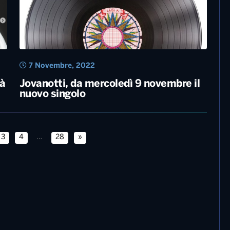
8 Novembre, 2022
a
Tiziano Ferro: “Con la solitudine ho
pagato la mia sincerità”
7 Novembre, 2022
tà
Jovanotti, da mercoledì 9 novembre il