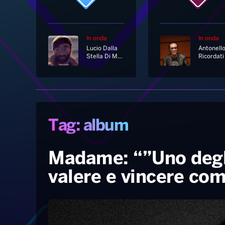
In onda
In onda
Lucio Dalla
Stella Di Mare