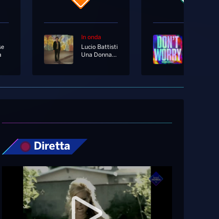
In onda
In onda
se
Lucio Battisti
Boomdaba
a
Una Donna Per Amico
Don't Wor