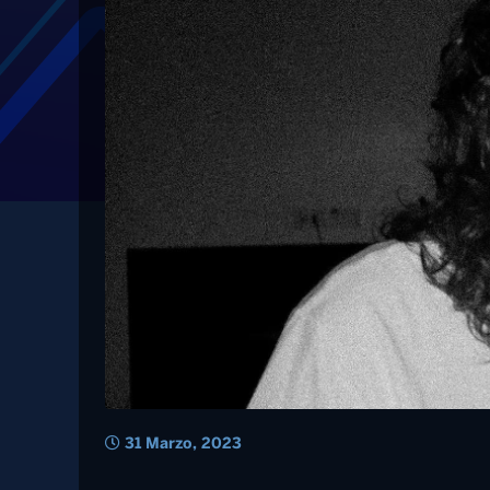
Tag: album
Madame: “”Uno degli
valere e vincere co