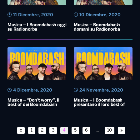
4 Dicembre, 2020
24 Novembre, 2020
Musica – “Don’t worry”, il
Musica – I Boomdabash
best of dei Boomdabash
presentano il loro best of
«
1
2
3
4
5
6
…
10
»
Diretta