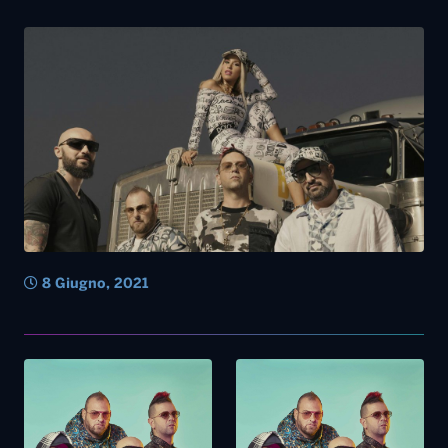
8 Giugno, 2021
11 Dicembre, 2020
10 Dicembre, 2020
Musica – I Boomdabash oggi
Musica – Boomdabash
su Radionorba
domani su Radionorba