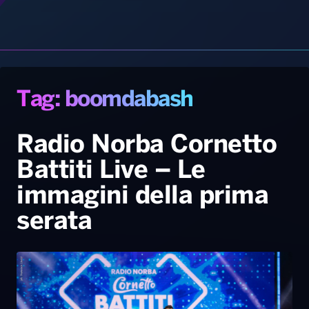
Radio Norba News TV
PALATOUR
Musica e Spettacolo
Notiziario
Generale
Radio Norba Cornetto
Battiti Live – Le
Voce al Bari
Sport
Interviste
Novità
immagini della prima
Battiti Live 2026
Radio Norba Consiglia
Oroscopo
serata
Leggerissime
Speciale Astrabilia 2026
Gallery