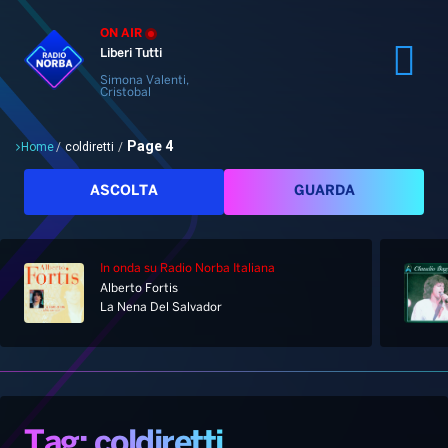
ON AIR
Liberi Tutti
Simona Valenti,
Cristobal
Page 4
Home
/
coldiretti
/
Cerca
ASCOLTA
GUARDA
In onda
su Radio Norba Italiana
Alberto Fortis
Home
La Nena Del Salvador
Radio
Notizie
Palinsesto
Pod&Play
Classifiche
Top News
Tag: coldiretti