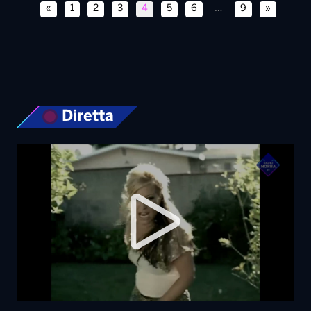
«
1
2
3
4
5
6
…
9
»
Diretta