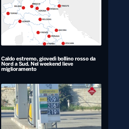
Rapporto nascite, continua il calo delle
gravidanze e mamme sempre più
“anziane” in Italia