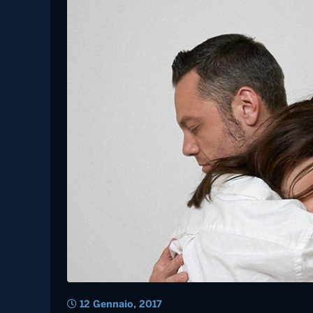
17 Giugno, 2020
Musica – Carmen Consoli festeggia i
25 anni di “Mediamente isterica” nel
2021
Musica – Tiziano Fe
singolo