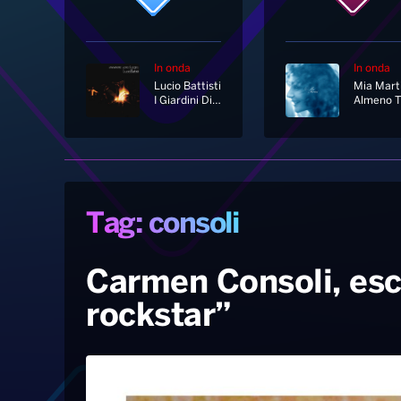
In onda
In onda
Lucio Battisti
Mia Marti
I Giardini Di Marzo