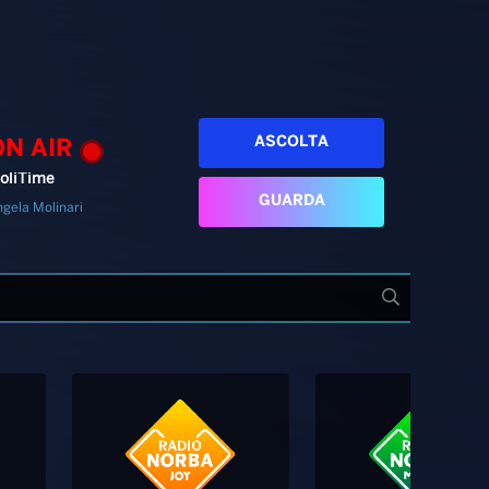
ASCOLTA
ON AIR
oliTime
GUARDA
gela Molinari