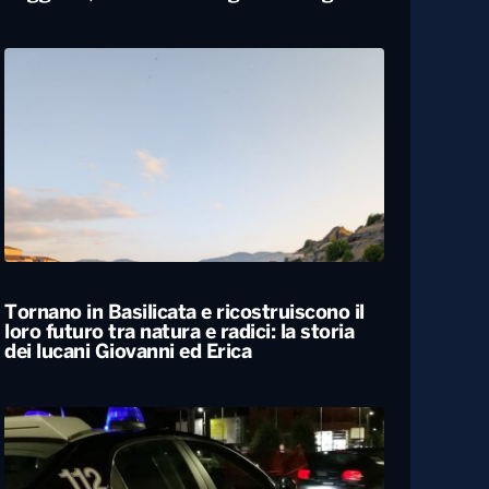
Carabiniere compie 100 anni nel
Foggiano, festa con famiglia e colleghi