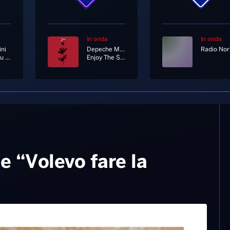
In onda
In onda
ni
Depeche Mode
Almeno Tu Nell'universo
Enjoy The Silence