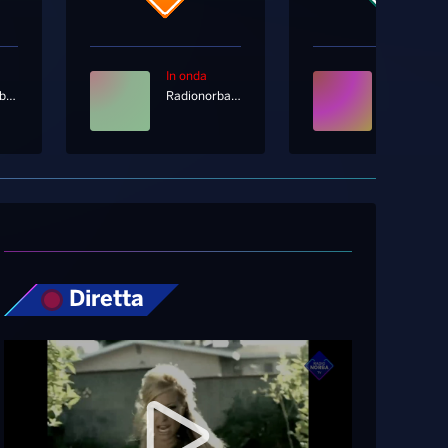
In onda
In onda
Radio Norba Battiti
Radionorba News