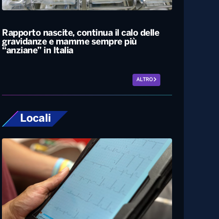
L’estate più calda di sempre, afa sino a
Ferragosto. A Napoli le temperature
sfiorano i 50 gradi
Rapporto nascite, continua il calo delle
gravidanze e mamme sempre più
“anziane” in Italia
ALTRO