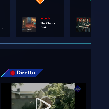
In onda
In onda
The Chainsmokers
an]
Paris
Un'ora In 