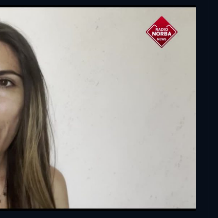
24 Agosto, 2021
Università di Bari, da settembre green
pass obbligatorio per studenti e
dipendenti
no dopo la maturità?