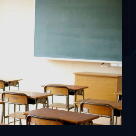
rova d’italiano per
tte tracce e sei ore.
l 96,2% dei ragazzi