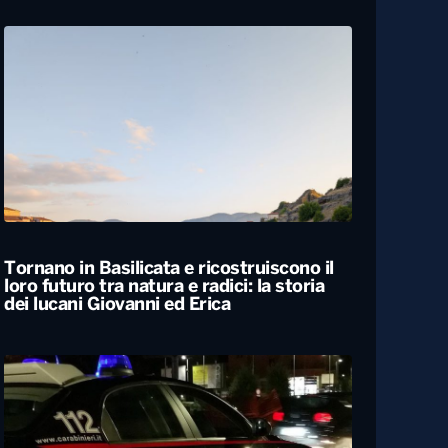
Carabiniere compie 100 anni nel
Foggiano, festa con famiglia e colleghi