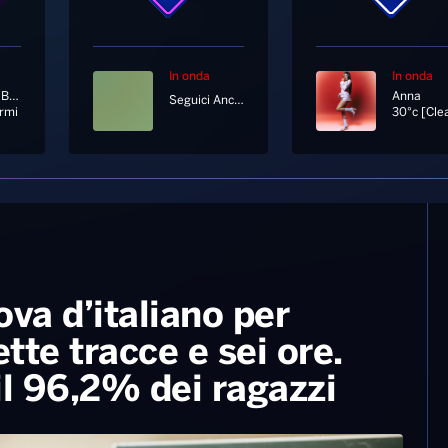
In onda
In onda
Aleandro Baldi
Anna
Seguici Anche In Diretta Tv Al Canale 11 E 730 Di Sky
rmi
30°c [Cle