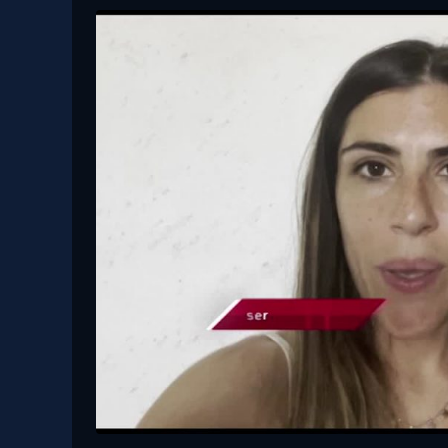
29 Dicembre, 2021
Esami di maturità, Sasso: “Sì alla
prova di italiano”
Giovani, cosa sogna