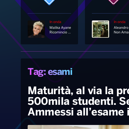
In onda
In onda
Malika Ayane
Ricomincio Da Qui
Non Ama