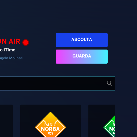
ASCOLTA
ON AIR
oliTime
GUARDA
gela Molinari