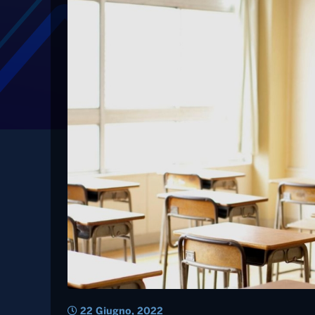
Tag: esami
Maturità, al via la p
500mila studenti. Se
Ammessi all’esame i