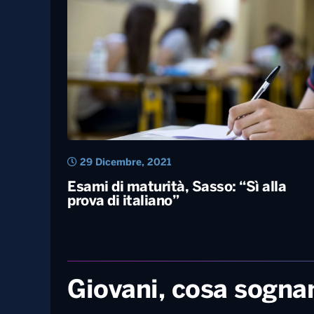
9 Giugno, 2022
Esami maturità, Bianchi: “All’orale
decide il presidente di commissione s
si può abbassare la mascherina”