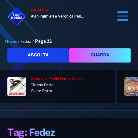
ON AIR
Alan Palmieri e Veronica Pellegrino
Page 22
Home
/
Fedez
/
Cerca
ASCOLTA
GUARDA
In onda
su Radio Norba Italiana
Home
Tiziano Ferro
Cuore Rotto
Radio
Notizie
Palinsesto
Pod&Play
Classifiche
Top News
Tag: Fedez
Gallery
Giochi&Concorsi
Locali
Playlist
Hit Dance