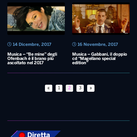
Musica – “Be mine” degli
Musica – Gabbani, il doppio
Ofenbach è il brano più
cd “Magellano special
ascoltato nel 2017
edition”
«
1
2
3
»
Diretta