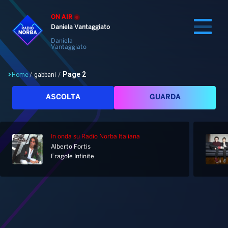
ON AIR
Daniela Vantaggiato
Daniela
Vantaggiato
Page 2
Home
/
gabbani
/
Cerca
ASCOLTA
GUARDA
In onda
su Radio Norba Italiana
Home
Alberto Fortis
Fragole Infinite
Radio
Notizie
Palinsesto
Pod&Play
Classifiche
Top News
Tag: gabbani