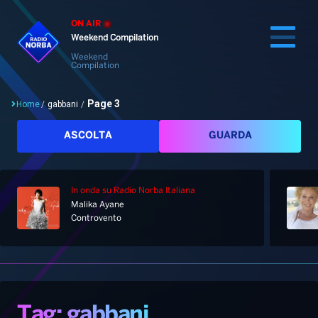
ON AIR
Weekend Compilation
Weekend
Compilation
Page 3
Home
/
gabbani
/
Cerca
ASCOLTA
GUARDA
In onda
su Radio Norba Italiana
Home
Malika Ayane
Controvento
Radio
Notizie
Palinsesto
Pod&Play
Classifiche
Top News
Tag: gabbani