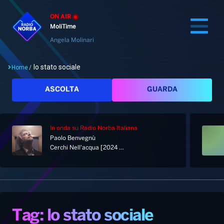
ON AIR
MoliTime
Angela Molinari
lo stato sociale
Home
/
Cerca
ASCOLTA
GUARDA
In onda
su Radio Norba Italiana
Home
Paolo Benvegnù
Cerchi Nell'acqua [2024 Remastered]
Radio
Notizie
Palinsesto
Pod&Play
Classifiche
Top News
Tag: lo stato sociale
Gallery
Giochi&Concorsi
Locali
Playlist
Hit Dance