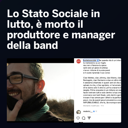
Radio Norba News TV
PALATOUR
Musica e Spettacolo
Notiziario
Generale
Lo Stato Sociale in
lutto, è morto il
Voce al Bari
Sport
Interviste
Novità
produttore e manager
Battiti Live 2026
Radio Norba Consiglia
Oroscopo
della band
Leggerissime
Speciale Astrabilia 2026
Gallery