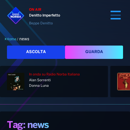
ON AIR
Denitto Imperfetto
Beppe Denitto
news
Home
/
Cerca
ASCOLTA
GUARDA
In onda
su Radio Norba Italiana
Home
Alan Sorrenti
Donna Luna
Radio
Notizie
Palinsesto
Pod&Play
Classifiche
Top News
Tag: news
Gallery
Giochi&Concorsi
Locali
Playlist
Hit Dance