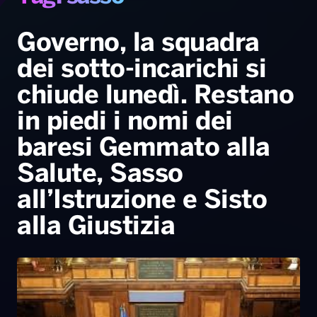
Gallery
Giochi&Concorsi
Locali
Playlist
Hit Dance
Radio Norba News TV
PALATOUR
Musica e Spettacolo
Notiziario
Generale
Governo, la squadra
dei sotto-incarichi si
Voce al Bari
Sport
Interviste
Novità
chiude lunedì. Restano
Battiti Live 2026
Radio Norba Consiglia
Oroscopo
in piedi i nomi dei
Leggerissime
Speciale Astrabilia 2026
Gallery
baresi Gemmato alla
Salute, Sasso
all’Istruzione e Sisto
alla Giustizia