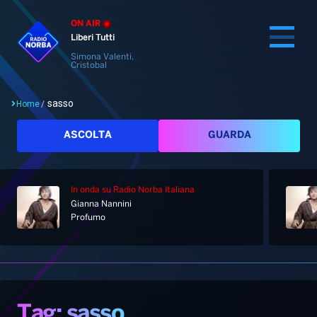
ON AIR
Liberi Tutti
Simona Valenti,
Cristobal
sasso
Home
/
Cerca
ASCOLTA
GUARDA
In onda
su Radio Norba Italiana
Home
Gianna Nannini
Profumo
Radio
Notizie
Palinsesto
Pod&Play
Classifiche
Top News
Tag: sasso