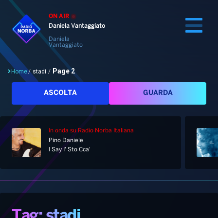
ON AIR
Daniela Vantaggiato
Daniela
Vantaggiato
Page 2
Home
/
stadi
/
Cerca
ASCOLTA
GUARDA
In onda
su Radio Norba Italiana
Home
Pino Daniele
I Say I' Sto Cca'
Radio
Notizie
Palinsesto
Pod&Play
Classifiche
Top News
Tag: stadi