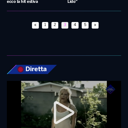
ecco la hit estiva
Lido”
«
1
2
3
4
5
»
Diretta