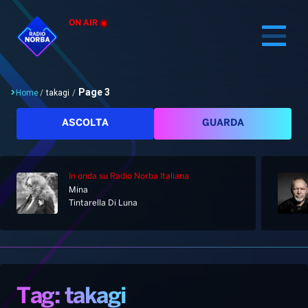
ON AIR
Page 3
Home
/
takagi
/
Cerca
ASCOLTA
GUARDA
In onda
su Radio Norba Italiana
Home
Mina
Tintarella Di Luna
Radio
Notizie
Palinsesto
Pod&Play
Classifiche
Top News
Tag: takagi
Gallery
Giochi&Concorsi
Locali
Playlist
Hit Dance