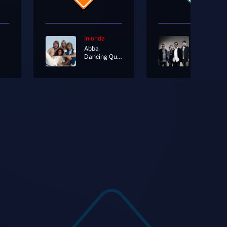
In onda
In onda
Abba
Stadio
Dancing Queen