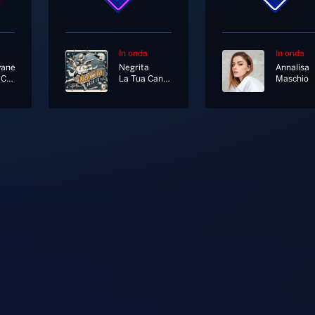
In onda
In onda
yane
Negrita
Annalisa
La Prima Cosa Bella
La Tua Canzone
Maschio