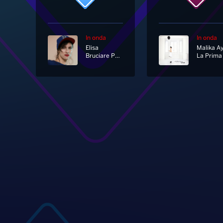
In onda
In onda
Elisa
Malika A
Bruciare Per Te