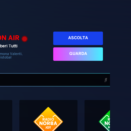
ON AIR
ASCOLTA
beri Tutti
GUARDA
mona Valenti,
istobal