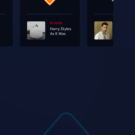
In onda
In onda
Harry Styles
As It Was
Un'altra T