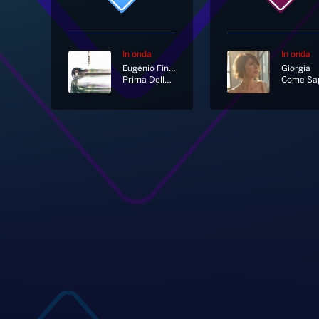
In onda
In onda
Eugenio Finardi
Giorgia
Prima Della Guerra
Come Sap