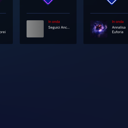
In onda
In onda
Seguici Anche In Diretta Tv Al Canale 11 E 730 Di Sky
Annalisa
rei
Euforia