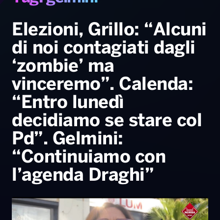
Gallery
Giochi&Concorsi
Locali
Playlist
Hit Dance
Radio Norba News TV
PALATOUR
Musica e Spettacolo
Notiziario
Generale
Elezioni, Grillo: “Alcuni
di noi contagiati dagli
Voce al Bari
Sport
Interviste
Novità
‘zombie’ ma
Battiti Live 2026
Radio Norba Consiglia
Oroscopo
vinceremo”. Calenda:
Leggerissime
Speciale Astrabilia 2026
Gallery
“Entro lunedì
decidiamo se stare col
Pd”. Gelmini:
“Continuiamo con
l’agenda Draghi”