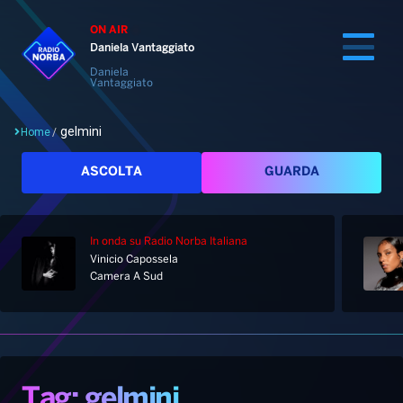
ON AIR
Daniela Vantaggiato
Daniela
Vantaggiato
gelmini
Home
/
Cerca
ASCOLTA
GUARDA
In onda
su Radio Norba Italiana
Home
Vinicio Capossela
Camera A Sud
Radio
Notizie
Palinsesto
Pod&Play
Classifiche
Top News
Tag: gelmini