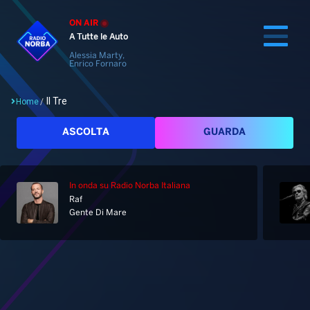
ON AIR
A Tutte le Auto
Alessia Marty,
Enrico Fornaro
Il Tre
Home
/
Cerca
ASCOLTA
GUARDA
In onda
su Radio Norba Italiana
Home
Raf
Gente Di Mare
Radio
Notizie
Palinsesto
Pod&Play
Classifiche
Top News
Tag: Il Tre