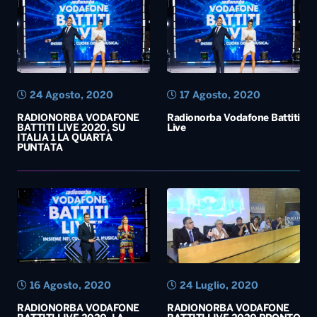
RADIONORBA VODAFONE
Radionorba Vodafone Battiti
BATTITI LIVE 2020, SU
Live
ITALIA 1 LA QUARTA
PUNTATA
16 Agosto, 2020
24 Luglio, 2020
RADIONORBA VODAFONE
RADIONORBA VODAFONE
BATTITI LIVE 2020, LA
BATTITI LIVE 2020 PRONTO
QUARTA PUNTATA QUESTA
ALL’ESORDIO IN TV
SERA SU TELENORBA E
RADIONORBA
1
2
»