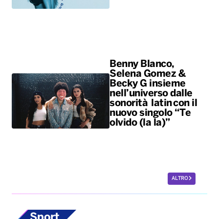
Benny Blanco,
Selena Gomez &
Becky G insieme
nell’universo dalle
sonorità latin con il
nuovo singolo “Te
olvido (la la)”
ALTRO
Sport