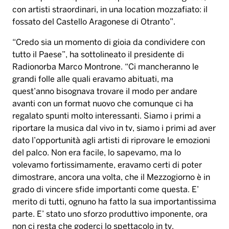
con artisti straordinari, in una location mozzafiato: il
fossato del Castello Aragonese di Otranto
”
.
“
Credo sia un momento di gioia da condividere con
tutto il Paese
”
, ha sottolineato il presidente di
Radionorba Marco Montrone.
“
Ci mancheranno le
grandi folle alle quali eravamo abituati, ma
quest
’
anno bisognava trovare il modo per andare
avanti con un format nuovo che comunque ci ha
regalato spunti molto interessanti. Siamo i primi a
riportare la musica dal vivo in tv, siamo i primi ad aver
dato l
’
opportunit
à
agli artisti di riprovare le emozioni
del palco. Non era facile, lo sapevamo, ma lo
volevamo fortissimamente, eravamo certi di poter
dimostrare, ancora una volta, che il Mezzogiorno
è
in
grado di vincere sfide importanti come questa. E
’
merito di tutti, ognuno ha fatto la sua importantissima
parte. E
’
stato uno sforzo produttivo imponente, ora
non ci resta che goderci lo spettacolo in tv,