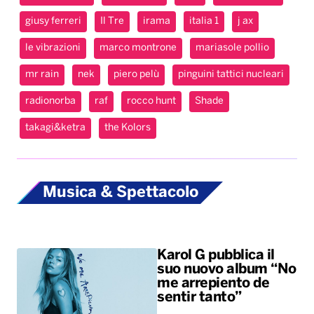
giusy ferreri
Il Tre
irama
italia 1
j ax
le vibrazioni
marco montrone
mariasole pollio
mr rain
nek
piero pelù
pinguini tattici nucleari
radionorba
raf
rocco hunt
Shade
takagi&ketra
the Kolors
Musica & Spettacolo
Karol G pubblica il
suo nuovo album “No
me arrepiento de
sentir tanto”