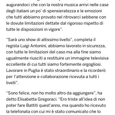
augurandoci che con la nostra musica arrivi nelle case
degli italiani un po
’
di spensieratezza e le emozioni
che tutti abbiamo provato nel ritrovarci sebbene con
le dovute limitazioni dettate dal rigoroso rispetto di
tutte le disposizioni in vigore
”
.
“
Sar
à
uno show di altissimo livello
”
,
completa il
regista
Luigi Antonini
,
abbiamo lavorato in sicurezza,
con tutte le limitazioni del caso ma alla fine siamo
ugualmente riusciti a restituire un immagine televisiva
eccellente di cui tutti siamo fortemente orgogliosi.
Lavorare in Puglia
è
stato straordinario e la ricorder
ò
per l
’
attenzione e collaborazione ricevuta a tutti i
livelli
”
.
“
Sono felice, non ho molto altro da aggiungere
”
, ha
detto Elisabetta Gregoraci.
“
Ero triste all
’
idea di non
poter fare Battiti quest
’
anno, ma quando ho ricevuto
la telefonata con cui mi
è
stato comunicato che lo