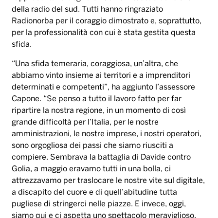
della radio del sud. Tutti hanno ringraziato
Radionorba per il coraggio dimostrato e, soprattutto,
per la professionalit
à
con cui
è
stata gestita questa
sfida.
“
Una sfida temeraria, coraggiosa, un
’
altra, che
abbiamo vinto insieme ai territori e a imprenditori
determinati e competenti
”
, ha aggiunto l
’
assessore
Capone.
“
Se penso a tutto il lavoro fatto per far
ripartire la nostra regione, in un momento di cos
ì
grande difficolt
à
per l
’
Italia, per le nostre
amministrazioni, le nostre imprese, i nostri operatori,
sono orgogliosa dei passi che siamo riusciti a
compiere. Sembrava la battaglia di Davide contro
Golia, a maggio eravamo tutti in una bolla, ci
attrezzavamo per traslocare le nostre vite sul digitale,
a discapito del cuore e di quell
’
abitudine tutta
pugliese di stringerci nelle piazze. E invece, oggi,
siamo qui e ci aspetta uno spettacolo meraviglioso,