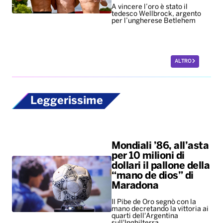
A vincere l’oro è stato il
tedesco Wellbrock, argento
per l’ungherese Betlehem
ALTRO
Leggerissime
Mondiali ’86, all’asta
per 10 milioni di
dollari il pallone della
“mano de dios” di
Maradona
Il Pibe de Oro segnò con la
mano decretando la vittoria ai
quarti dell'Argentina