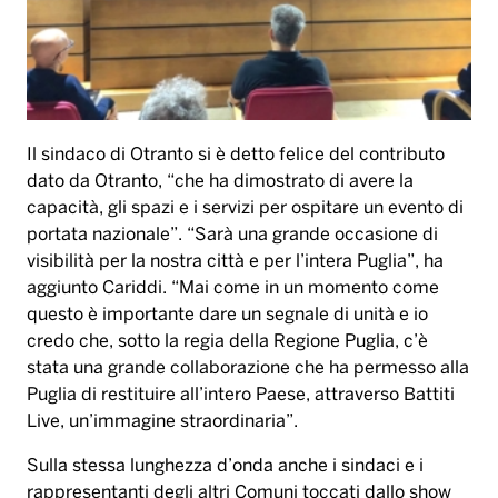
Il sindaco di Otranto si
è
detto felice del contributo
dato da Otranto,
“
che ha dimostrato di avere la
capacit
à
, gli spazi e i servizi per ospitare un evento di
portata nazionale
”
.
“
Sar
à
una grande occasione di
visibilit
à
per la nostra citt
à
e per l
’
intera Puglia
”
, ha
aggiunto Cariddi.
“
Mai come in un momento come
questo
è
importante dare un segnale di unit
à
e io
credo che, sotto la regia della Regione Puglia, c
’è
stata una grande collaborazione che ha permesso alla
Puglia di restituire all
’
intero Paese, attraverso Battiti
Live, un
’
immagine straordinaria
”
.
Sulla stessa lunghezza d
’
onda anche i sindaci e i
rappresentanti degli altri Comuni toccati dallo show