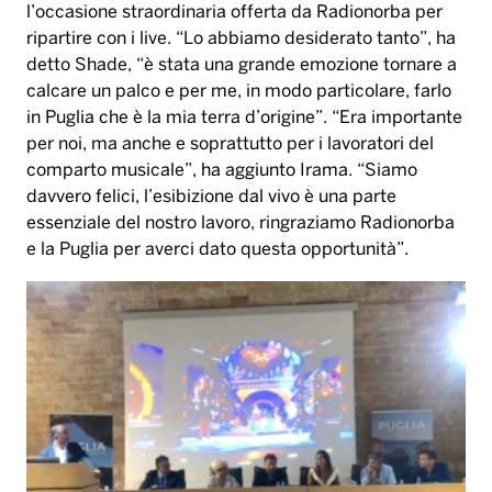
l
’
occasione straordinaria offerta da Radionorba per
ripartire con i live.
“
Lo abbiamo desiderato tanto
”
, ha
detto Shade,
“è
stata una grande emozione tornare a
calcare un palco e per me, in modo particolare, farlo
in Puglia che
è
la mia terra d
’
origine
”
.
“
Era importante
per noi, ma anche e soprattutto per i lavoratori del
comparto musicale
”
, ha aggiunto Irama.
“
Siamo
davvero felici, l
’
esibizione dal vivo
è
una parte
essenziale del nostro lavoro, ringraziamo Radionorba
e la Puglia per averci dato questa opportunit
à”
.