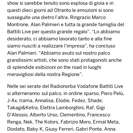
show si sarebbe tenuto sono esplosa di gioia e in
questi dieci giorni ad Otranto le emozioni si sono
susseguite una dietro l
’
altra. Ringrazio Marco
Montrone, Alan Palmieri e tutta la grande famiglia del
Battiti Live per questo grande regalo
”
.
“
Lo abbiamo
desiderato, ci abbiamo lavorato tanto e alla fine
siamo riusciti a realizzare l
’
impresa
”
, ha concluso
Alan Palmieri.
“
Abbiamo avuto sul nostro palco
grandissimi artisti, che sono stati protagonisti anche
di splendide esibizioni on the road in luoghi
meravigliosi della nostra Regione
”
.
Nelle sei serate del Radionorba Vodafone Battiti Live
si alterneranno sul palco, in ordine sparso, Piero Pel
ù
,
J-Ax, Irama, Annalisa, Elodie, Fedez, Shade,
Takagi&Ketra, Elettra Lamborghini, Raf, Gigi
D
’
Alessio, Alberto Urso, Clementino, Francesco
Renga, Nek, The Kolors, Fabrizio Moro, Ermal Meta,
Diodato, Baby K, Giusy Ferreri, Gabri Ponte, Anna