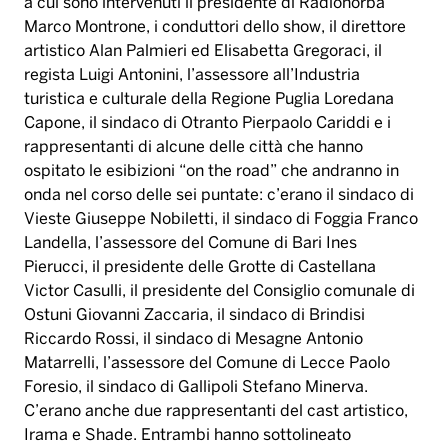
a cui sono intervenuti il presidente di Radionorba
Marco Montrone
, i conduttori dello show, il direttore
artistico
Alan Palmieri
ed
Elisabetta Gregoraci
, il
regista
Luigi Antonini
, l
’
assessore all
’
Industria
turistica e culturale della Regione Puglia
Loredana
Capone
, il sindaco di Otranto
Pierpaolo Cariddi
e i
rappresentanti di alcune delle citt
à
che hanno
ospitato le esibizioni
“
on the road
”
che andranno in
onda nel corso delle sei puntate: c
’
erano il sindaco di
Vieste
Giuseppe Nobiletti
, il sindaco di Foggia
Franco
Landella
, l
’
assessore del Comune di Bari
Ines
Pierucci
, il presidente delle Grotte di Castellana
Victor Casulli
, il presidente del Consiglio comunale di
Ostuni
Giovanni Zaccaria
, il sindaco di Brindisi
Riccardo Rossi
, il sindaco di Mesagne
Antonio
Matarrelli
, l
’
assessore del Comune di Lecce
Paolo
Foresio
, il sindaco di Gallipoli
Stefano Minerva
.
C
’
erano anche due rappresentanti del cast artistico,
Irama
e
Shade
. Entrambi hanno sottolineato