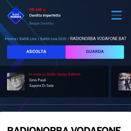
ON AIR
Denitto Imperfetto
Beppe Denitto
RADIONORBA VODAFONE BATTITI 
Home
/
Battiti Live
/
Battiti Live 2020
/
Cerca
ASCOLTA
GUARDA
In onda
su Radio Norba Italiana
Home
Gino Paoli
Sapore Di Sale
Radio
Notizie
Palinsesto
Pod&Play
Classifiche
Top News
Gallery
Giochi&Concorsi
Locali
Playlist
Hit Dance