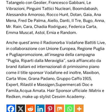
Tatangelo con Geolier, Francesco Gabbani, Le
Vibrazioni, Pinguini Tattici Nucleari, Boomdabash,
Alessandra Amoroso, Rocco Hunt, Dotan, Gaia, Ana
Mena, Fred De Palma, Aiello, Danti, Il Tre, Bugo, Anna,
Mr. Rain, Cara, Chadia Rodriguez, Federica Carta,
Emma Muscat, Astol, Ernia e Random.
Anche quest
’
anno il Radionorba Vodafone Battiti Live,
in collaborazione con Unione Europea, Regione Puglia
e Pugliapromozione, all
’
insegna della campagna
“
Puglia, Riparti dalla Meraviglia
”
, sar
à
affiancato da
brand italiani ed internazionali di primissimo piano
come il title sponsor Vodafone ed inoltre, Maxibon,
Carta Wow, Grana Padano, Gruppo Caffo 1915,
Expert, Rilastil e Massigen,Supermercati Doc e
Famila,Acqua Amata. Hair Sponsor ufficiale :Matrix e
Redken, make up stylist Cesvim Academy.