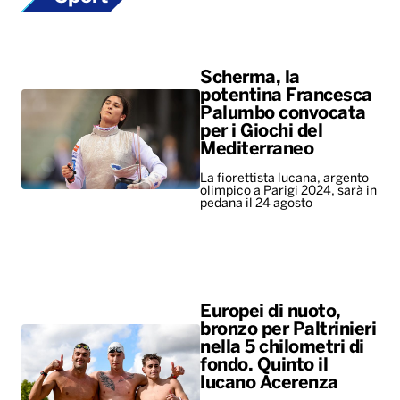
Scherma, la
potentina Francesca
Palumbo convocata
per i Giochi del
Mediterraneo
La fiorettista lucana, argento
olimpico a Parigi 2024, sarà in
pedana il 24 agosto
Europei di nuoto,
bronzo per Paltrinieri
nella 5 chilometri di
fondo. Quinto il
lucano Acerenza