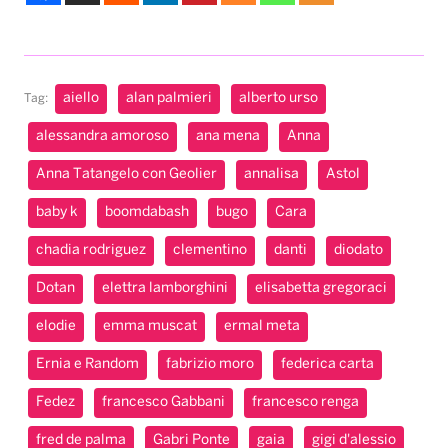
aiello
alan palmieri
alberto urso
Tag:
alessandra amoroso
ana mena
Anna
Anna Tatangelo con Geolier
annalisa
Astol
baby k
boomdabash
bugo
Cara
chadia rodriguez
clementino
danti
diodato
Dotan
elettra lamborghini
elisabetta gregoraci
elodie
emma muscat
ermal meta
Ernia e Random
fabrizio moro
federica carta
Fedez
francesco Gabbani
francesco renga
fred de palma
Gabri Ponte
gaia
gigi d'alessio