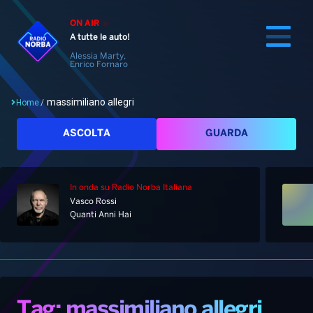
ON AIR
A tutte le auto!
Alessia Marty,
Enrico Fornaro
massimiliano allegri
Home
/
Cerca
ASCOLTA
GUARDA
In onda
su Radio Norba Italiana
Home
Vasco Rossi
Quanti Anni Hai
Radio
Notizie
Palinsesto
Pod&Play
Classifiche
Top News
Tag: massimiliano allegri