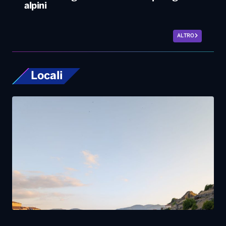
Tornano in Basilicata e ricostruiscono il loro
futuro tra natura e radici: la storia dei lucani
Giovanni ed Erica