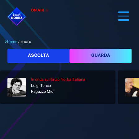
ON AIR
moro
Home
/
Cerca
ASCOLTA
GUARDA
In onda
su Radio Norba Italiana
Home
Luigi Tenco
Ragazzo Mio
Radio
Notizie
Palinsesto
Pod&Play
Classifiche
Top News
Tag: moro
Gallery
Giochi&Concorsi
Locali
Playlist
Hit Dance