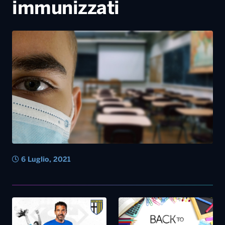
6 Luglio, 2021
18 Giugno, 2021
28 Marzo, 2021
Parma, striscione degli ultras
Scuola – Dopo Pasqua
contro Buffon: “Mercenario”
tornano sui banchi 6 alunni
su 10