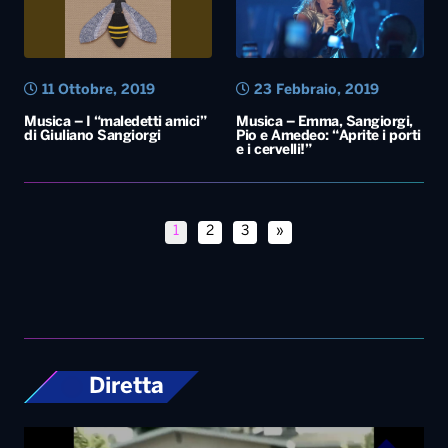
11 Ottobre, 2019
23 Febbraio, 2019
Musica – I “maledetti amici”
Musica – Emma, Sangiorgi,
di Giuliano Sangiorgi
Pio e Amedeo: “Aprite i porti
e i cervelli!”
1
2
3
»
Diretta