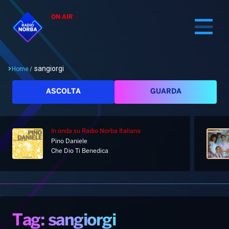
ON AIR
sangiorgi
Home
/
Cerca
ASCOLTA
GUARDA
In onda
su Radio Norba Italiana
Home
Pino Daniele
Che Dio Ti Benedica
Radio
Notizie
Palinsesto
Pod&Play
Classifiche
Top News
Tag: sangiorgi
Gallery
Giochi&Concorsi
Locali
Playlist
Hit Dance