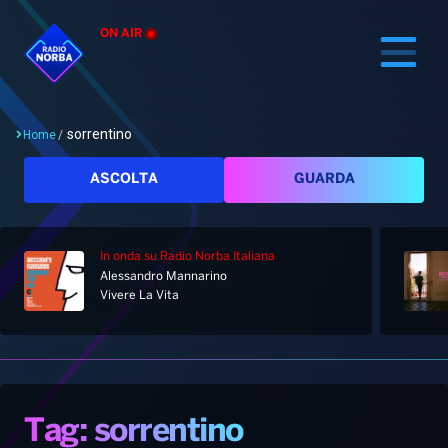
ON AIR
sorrentino
Home
/
Cerca
ASCOLTA
GUARDA
In onda
su Radio Norba Italiana
Home
Alessandro Mannarino
Vivere La Vita
Radio
Notizie
Palinsesto
Pod&Play
Classifiche
Top News
Tag: sorrentino
Gallery
Giochi&Concorsi
Locali
Playlist
Hit Dance