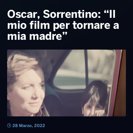
Radio Norba News TV
PALATOUR
Musica e Spettacolo
Notiziario
Generale
Oscar, Sorrentino: “Il
mio film per tornare a
Voce al Bari
Sport
Interviste
Novità
mia madre”
Battiti Live 2026
Radio Norba Consiglia
Oroscopo
Leggerissime
Speciale Astrabilia 2026
Gallery
28 Marzo, 2022