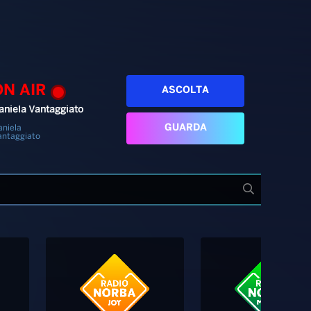
ON AIR
ASCOLTA
aniela Vantaggiato
GUARDA
aniela
antaggiato