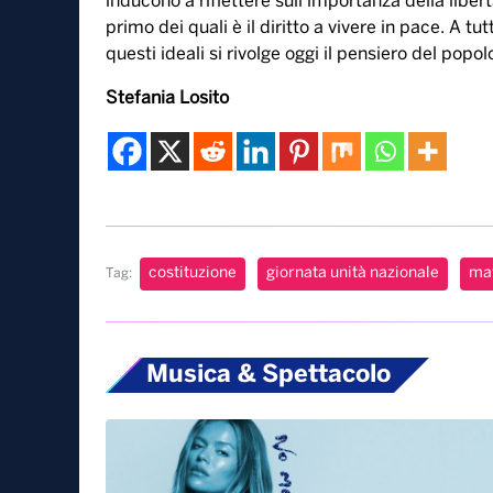
inducono a riflettere sull’importanza della libert
primo dei quali è il diritto a vivere in pace. A tu
questi ideali si rivolge oggi il pensiero del popol
Stefania Losito
costituzione
giornata unità nazionale
mat
Tag:
Musica & Spettacolo