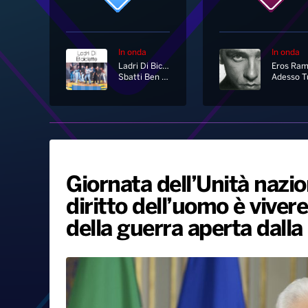
In onda
In onda
Ladri Di Biciclette
Sbatti Ben Su Del Bebop
Giornata dell’Unità nazio
diritto dell’uomo è vivere
della guerra aperta dall