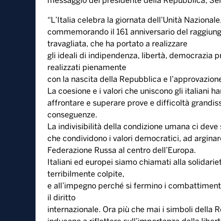
messaggio del presidente della Repubblica, Ser
“L’Italia celebra la giornata dell’Unità Nazionale
commemorando il 161 anniversario del raggiungi
travagliata, che ha portato a realizzare
gli ideali di indipendenza, libertà, democrazia p
realizzati pienamente
con la nascita della Repubblica e l’approvazione
La coesione e i valori che uniscono gli italiani 
affrontare e superare prove e difficoltà grand
conseguenze.
La indivisibilità della condizione umana ci deve 
che condividono i valori democratici, ad arginare
Federazione Russa al centro dell’Europa.
Italiani ed europei siamo chiamati alla solidariet
terribilmente colpite,
e all’impegno perché si fermino i combattimenti, 
il diritto
internazionale. Ora più che mai i simboli della Rep