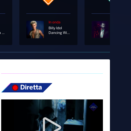
In onda
In onda
Billy Idol
Maledetta Milano [Amici 2024]
Dancing With Myself
Diretta