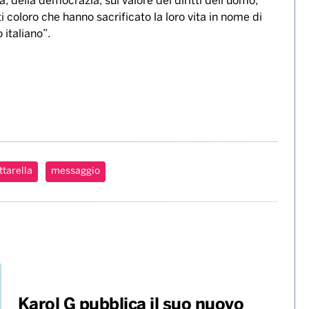
à, della democrazia, sul valore dei diritti dell’uomo,
tti coloro che hanno sacrificato la loro vita in nome di
o italiano”.
tarella
messaggio
Karol G pubblica il suo nuovo