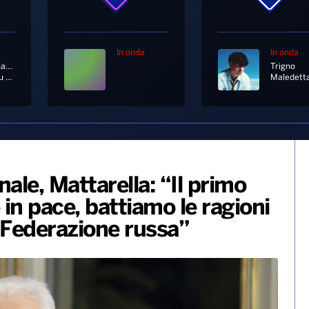
In onda
In onda
Eros Ramazzotti
Trigno
Adesso Tu [Album Version]
nale, Mattarella: “Il primo
 in pace, battiamo le ragioni
a Federazione russa”