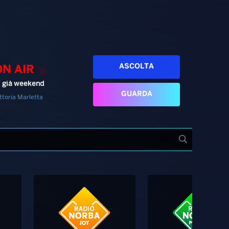
ASCOLTA
ON AIR
’ già weekend
GUARDA
ttoria Marletta