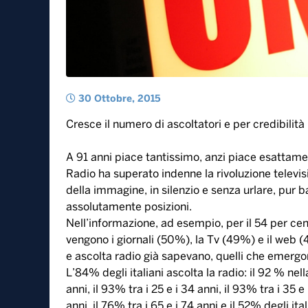
30 Ottobre, 2015
Cresce il numero di ascoltatori e per credibilit
A 91 anni piace tantissimo, anzi piace esattamen
Radio ha superato indenne la rivoluzione televisi
della immagine, in silenzio e senza urlare, pur 
assolutamente posizioni.
Nell’informazione, ad esempio, per il 54 per cent
vengono i giornali (50%), la Tv (49%) e il web 
e ascolta radio già sapevano, quelli che emergo
L’84% degli italiani ascolta la radio: il 92 % nella 
anni, il 93% tra i 25 e i 34 anni, il 93% tra i 35 e 
anni, il 76% tra i 65 e i 74 anni e il 52% degli it