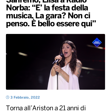
Sanremo, Elisa a Radio
Norba: “E’ la festa della
Radio Norba News TV
PALATOUR
Musica e Spettacolo
Notiziario
Generale
musica. La gara? Non ci
Voce al Bari
Sport
Interviste
Novità
penso. È bello essere qui”
Battiti Live 2026
Radio Norba Consiglia
Oroscopo
Leggerissime
Speciale Astrabilia 2026
Gallery
3 Febbraio, 2022
Torna all’Ariston a 21 anni di