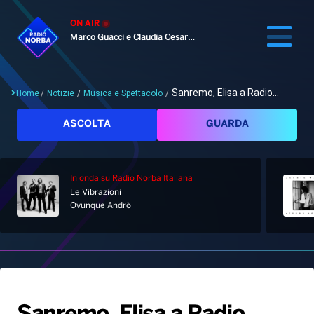
ON AIR
Marco Guacci e Claudia Cesaroni
Sanremo, Elisa a Radio...
Home
/
Notizie
/
Musica e Spettacolo
/
Cerca
ASCOLTA
GUARDA
In onda
su Radio Norba Italiana
Home
Le Vibrazioni
Ovunque Andrò
Radio
Notizie
Palinsesto
Pod&Play
Classifiche
Top News
Gallery
Giochi&Concorsi
Locali
Playlist
Hit Dance