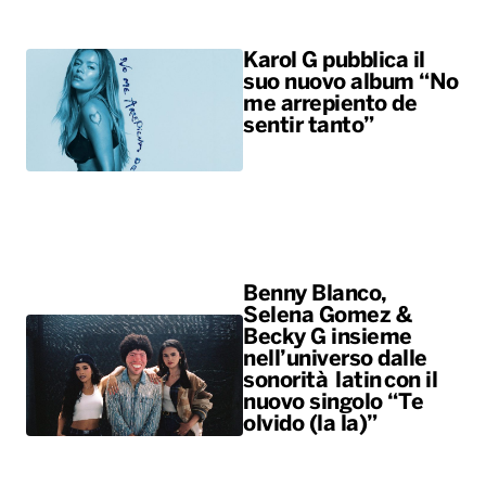
Karol G pubblica il
suo nuovo album “No
me arrepiento de
sentir tanto”
Benny Blanco,
Selena Gomez &
Becky G insieme
nell’universo dalle
sonorità latin con il
nuovo singolo “Te
olvido (la la)”