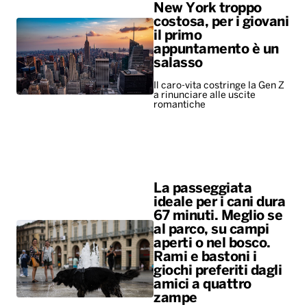
New York troppo
costosa, per i giovani
il primo
appuntamento è un
salasso
Il caro-vita costringe la Gen Z
a rinunciare alle uscite
romantiche
La passeggiata
ideale per i cani dura
67 minuti. Meglio se
al parco, su campi
aperti o nel bosco.
Rami e bastoni i
giochi preferiti dagli
amici a quattro
zampe