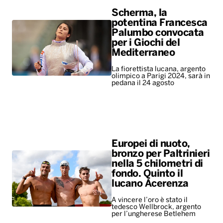
Scherma, la
potentina Francesca
Palumbo convocata
per i Giochi del
Mediterraneo
La fiorettista lucana, argento
olimpico a Parigi 2024, sarà in
pedana il 24 agosto
Europei di nuoto,
bronzo per Paltrinieri
nella 5 chilometri di
fondo. Quinto il
lucano Acerenza
A vincere l’oro è stato il
tedesco Wellbrock, argento
per l’ungherese Betlehem