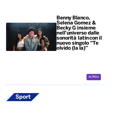
Benny Blanco,
Selena Gomez &
Becky G insieme
nell’universo dalle
sonorità latin con il
nuovo singolo “Te
olvido (la la)”
ALTRO
Sport