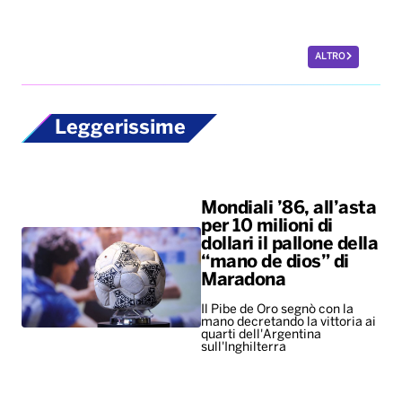
ALTRO
Leggerissime
Mondiali ’86, all’asta
per 10 milioni di
dollari il pallone della
“mano de dios” di
Maradona
Il Pibe de Oro segnò con la
mano decretando la vittoria ai
quarti dell'Argentina
sull'Inghilterra