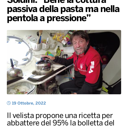
Soldini: “Bene la cottura
passiva della pasta ma nella
Radio Norba News TV
PALATOUR
Musica e Spettacolo
Notiziario
Generale
pentola a pressione”
Voce al Bari
Sport
Interviste
Novità
Battiti Live 2026
Radio Norba Consiglia
Oroscopo
Leggerissime
Speciale Astrabilia 2026
Gallery
19 Ottobre, 2022
Il velista propone una ricetta per
abbattere del 95% la bolletta del