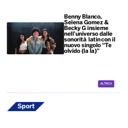
Benny Blanco,
Selena Gomez &
Becky G insieme
nell’universo dalle
sonorità latin con il
nuovo singolo “Te
olvido (la la)”
ALTRO
Sport