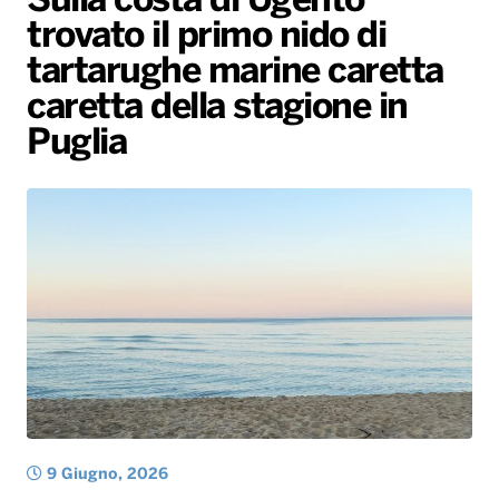
Sulla costa di Ugento
trovato il primo nido di
Radio Norba News TV
PALATOUR
Musica e Spettacolo
Notiziario
Generale
tartarughe marine caretta
Voce al Bari
Sport
Interviste
Novità
caretta della stagione in
Battiti Live 2026
Radio Norba Consiglia
Oroscopo
Puglia
Leggerissime
Speciale Astrabilia 2026
Gallery
9 Giugno, 2026