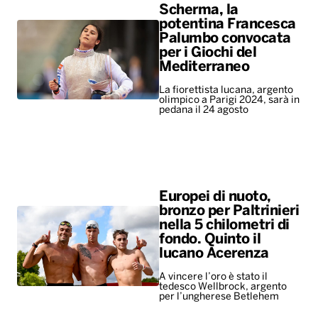
Scherma, la
potentina Francesca
Palumbo convocata
per i Giochi del
Mediterraneo
La fiorettista lucana, argento
olimpico a Parigi 2024, sarà in
pedana il 24 agosto
Europei di nuoto,
bronzo per Paltrinieri
nella 5 chilometri di
fondo. Quinto il
lucano Acerenza
A vincere l’oro è stato il
tedesco Wellbrock, argento
per l’ungherese Betlehem