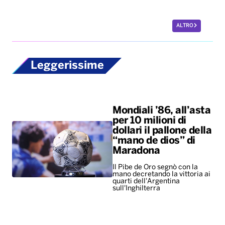
ALTRO
Leggerissime
Mondiali ’86, all’asta
per 10 milioni di
dollari il pallone della
“mano de dios” di
Maradona
Il Pibe de Oro segnò con la
mano decretando la vittoria ai
quarti dell'Argentina
sull'Inghilterra