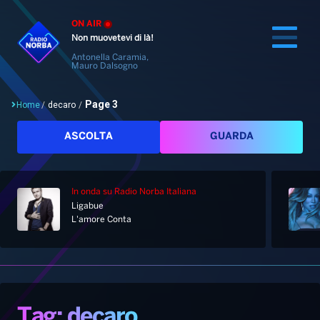
ON AIR
Non muovetevi di là!
Antonella Caramia,
Mauro Dalsogno
Page 3
Home
/
decaro
/
Cerca
ASCOLTA
GUARDA
In onda
su Radio Norba Italiana
Home
Ligabue
L'amore Conta
Radio
Notizie
Palinsesto
Pod&Play
Classifiche
Top News
Tag: decaro