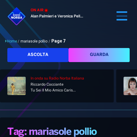
ON AIR
Alan Palmieri e Veronica Pellegrino
Page 7
Home
/
mariasole pollio
/
Cerca
ASCOLTA
GUARDA
In onda
su Radio Norba Italiana
Home
Riccardo Cocciante
Tu Sei Il Mio Amico Carissimo
Radio
Notizie
Palinsesto
Pod&Play
Classifiche
Top News
Tag: mariasole pollio
Gallery
Giochi&Concorsi
Locali
Playlist
Hit Dance