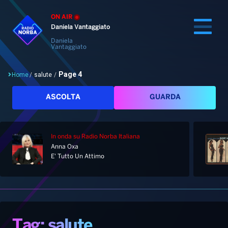
ON AIR
Daniela Vantaggiato
Daniela
Vantaggiato
Page 4
Home
/
salute
/
Cerca
ASCOLTA
GUARDA
In onda
su Radio Norba Italiana
Home
Anna Oxa
E' Tutto Un Attimo
Radio
Notizie
Palinsesto
Pod&Play
Classifiche
Top News
Tag: salute