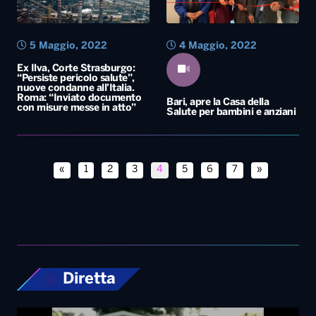
5 Maggio, 2022
4 Maggio, 2022
Ex Ilva, Corte Strasburgo:
“Persiste pericolo salute”,
nuove condanne all’Italia.
Roma: “Inviato documento
Bari, apre la Casa della
con misure messe in atto”
Salute per bambini e anziani
«
1
2
3
4
5
6
7
»
Diretta