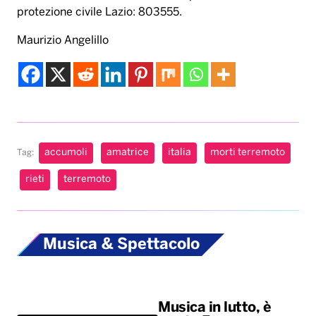
protezione civile Lazio: 803555.
Maurizio Angelillo
accumoli
amatrice
italia
morti terremoto
Tag:
rieti
terremoto
Musica & Spettacolo
Musica in lutto, è