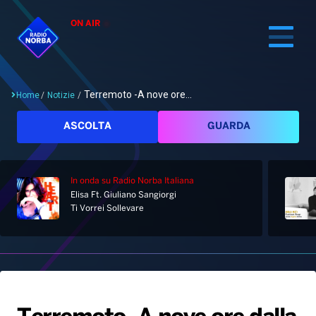
ON AIR
Terremoto -A nove ore...
Home
/
Notizie
/
Cerca
ASCOLTA
GUARDA
In onda
su Radio Norba Italiana
Home
Elisa Ft. Giuliano Sangiorgi
Ti Vorrei Sollevare
Radio
Notizie
Palinsesto
Pod&Play
Classifiche
Top News
Gallery
Giochi&Concorsi
Locali
Playlist
Hit Dance