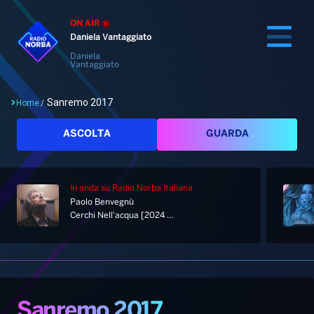
ON AIR
Daniela Vantaggiato
Daniela
Vantaggiato
Sanremo 2017
Home
/
Cerca
ASCOLTA
GUARDA
In onda
su Radio Norba Italiana
Home
Paolo Benvegnù
Cerchi Nell'acqua [2024 Remastered]
Radio
Notizie
Palinsesto
Pod&Play
Classifiche
Top News
Sanremo 2017