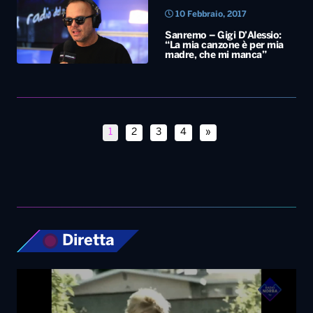
10 Febbraio, 2017
Sanremo – Gigi D’Alessio:
“La mia canzone è per mia
madre, che mi manca”
1
2
3
4
»
Diretta