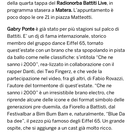
della quarta tappa del
Radionorba Battiti Live
, in
programma stasera a
Matera.
L’appuntamento è
poco dopo le ore 21 in piazza Matteotti.
Gabry Ponte
è già stato per più stagioni sul palco di
Battiti. E’ un dj di fama internazionale, storico
membro del gruppo dance Eiffel 65, tornato
quest’estate con un brano che sta spopolando in pista
da ballo come nelle classifiche: s’intitola “Che ne
sanno i 2000”, rea-lizzato in collaborazione con il
rapper Danti, dei Two Fingerz, e che vede la
partecipazione nel video, fra gli altri, di Fabio Rovazzi,
l’autore del tormentone di quest’estate. “Che ne
sanno i 2000” è un irresistibile brano electro, che
riprende alcune delle icone e dei format simbolo delle
generazioni pre-duemila, da Fiorello a Battisti, dal
Festivalbar a Bim Bum Bam e, naturalmente, “Blue Da
ba dee”, il pezzo più famoso degli Eiffel 65. Un grande
ospite, che si aggiunge a un cast già molto ricco.