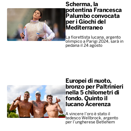
Scherma, la
potentina Francesca
Palumbo convocata
per i Giochi del
Mediterraneo
La fiorettista lucana, argento
olimpico a Parigi 2024, sarà in
pedana il 24 agosto
Europei di nuoto,
bronzo per Paltrinieri
nella 5 chilometri di
fondo. Quinto il
lucano Acerenza
A vincere l’oro è stato il
tedesco Wellbrock, argento
per l’ungherese Betlehem