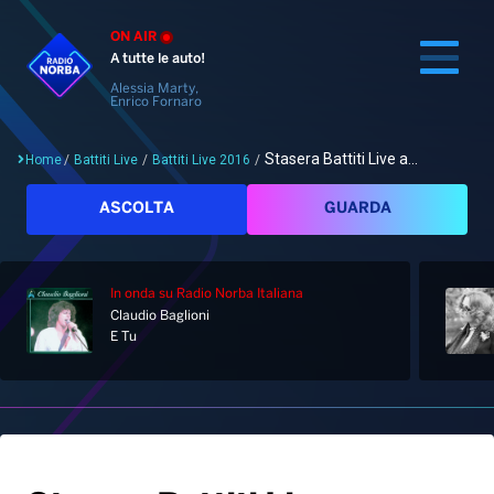
ON AIR
A tutte le auto!
Alessia Marty,
Enrico Fornaro
Stasera Battiti Live a...
Home
/
Battiti Live
/
Battiti Live 2016
/
Cerca
ASCOLTA
GUARDA
In onda
su Radio Norba Italiana
Home
Claudio Baglioni
E Tu
Radio
Notizie
Palinsesto
Pod&Play
Classifiche
Top News