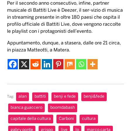
Per il secondo anno consecutivo, infine, partner
musicale di Battiti Live è Deezer, il ser-vizio di musica
in streaming presente in oltre 180 paesi che ospita il
profilo ufficiale di Battiti Live, dove vengono raccolte
le playlist con i protagonisti dell’evento.
Appuntamento, dunque, a stasera, dalle ore 21 circa,
in piazza Matteotti, a Matera.
alan
battiti
benji e fede
benji&fede
Tag:
bianca guaccero
boomdabash
capitale della cultura
Carboni
cultura
gabry ponte
grispo
live
lp
marco carta