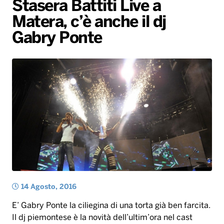
Stasera Battiti Live a
Gallery
Giochi&Concorsi
Locali
Playlist
Hit Dance
Matera, c’è anche il dj
Radio Norba News TV
PALATOUR
Musica e Spettacolo
Notiziario
Generale
Gabry Ponte
Voce al Bari
Sport
Interviste
Novità
Battiti Live 2026
Radio Norba Consiglia
Oroscopo
Leggerissime
Speciale Astrabilia 2026
Gallery
14 Agosto, 2016
E’ Gabry Ponte la ciliegina di una torta già ben farcita.
Il dj piemontese è la novità dell’ultim’ora nel cast