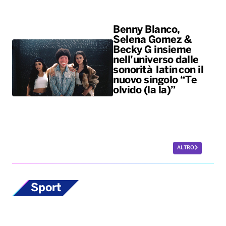
Benny Blanco,
Selena Gomez &
Becky G insieme
nell’universo dalle
sonorità latin con il
nuovo singolo “Te
olvido (la la)”
ALTRO
Sport