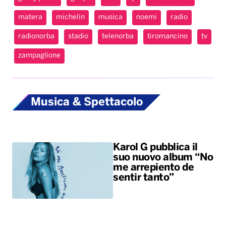
matera
michelin
musica
noemi
radio
radionorba
stadio
telenorba
tiromancino
tv
zampaglione
Musica & Spettacolo
Karol G pubblica il
suo nuovo album “No
me arrepiento de
sentir tanto”