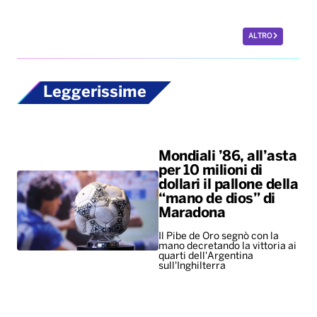
ALTRO
Leggerissime
Mondiali ’86, all’asta
per 10 milioni di
dollari il pallone della
“mano de dios” di
Maradona
Il Pibe de Oro segnò con la
mano decretando la vittoria ai
quarti dell'Argentina
sull'Inghilterra